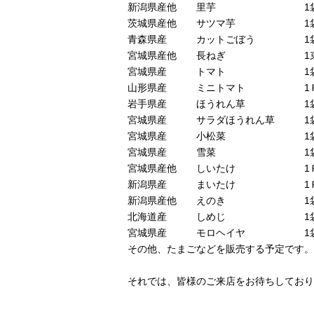
新潟県産他 里芋 1袋460円
茨城県産他 サツマ芋 1袋2
青森県産 カットごぼう 1袋120
宮城県産他 長ねぎ 1束200
宮城県産 トマト 1袋420円
山形県産 ミニトマト 1Ｐ380
岩手県産 ほうれん草 1袋260
宮城県産 サラダほうれん草 1袋11
宮城県産 小松菜 1袋160円
宮城県産 雪菜 1袋180円
宮城県産他 しいたけ 1Ｐ160
新潟県産 まいたけ 1Ｐ140
新潟県産他 えのき 1袋90円
北海道産 しめじ 1袋120円
宮城県産 モロヘイヤ 1袋190
その他、たまごなどを販売する予定です。
それでは、皆様のご来店をお待ちしており