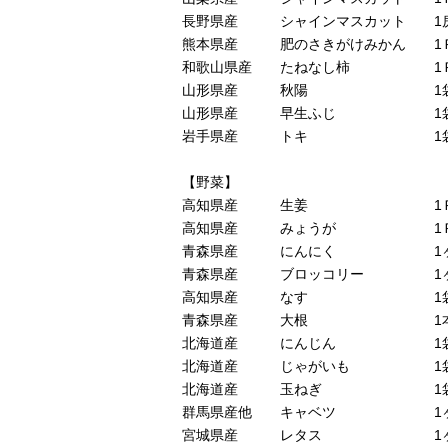
長野県産 シャインマスカット 1房16
熊本県産 肥のさきがけみかん 1Ｐ65
和歌山県産 たねなし柿 1Ｐ800
山形県産 秋陽 1袋600円
山形県産 早生ふじ 1袋600
岩手県産 トキ 1袋700円
【野菜】
高知県産 生姜 1Ｐ100円
高知県産 みょうが 1Ｐ170
青森県産 にんにく 1ヶ180
青森県産 ブロッコリー 1ヶ280
高知県産 なす 1袋250円
青森県産 大根 1本250円
北海道産 にんじん 1袋120
北海道産 じゃがいも 1袋140
北海道産 玉ねぎ 1袋150円
群馬県産他 キャベツ 1ヶ250
宮城県産 レタス 1ヶ220円